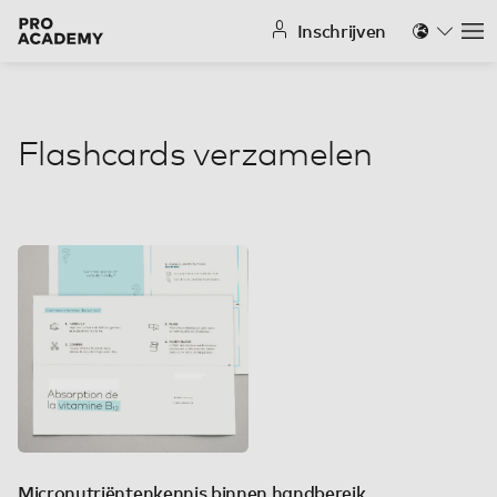
Inschrijven
Na
Flashcards verzamelen
Micronutriëntenkennis binnen handbereik