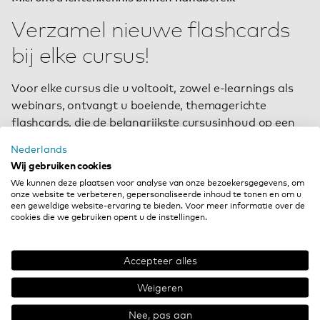
Verzamel nieuwe flashcards
bij elke cursus!
Voor elke cursus die u voltooit, zowel e-learnings als
webinars, ontvangt u boeiende, themagerichte
flashcards, die de belangrijkste cursusinhoud op een
overzichtelijke en beknopte manier samenvatten.
Nederlands
Wij gebruiken cookies
U kunt uw flashcards eenvoudig downloaden, printen
We kunnen deze plaatsen voor analyse van onze bezoekersgegevens, om
en vouwen.
onze website te verbeteren, gepersonaliseerde inhoud te tonen en om u
een geweldige website-ervaring te bieden. Voor meer informatie over de
Veel plezier met het verzamelen van de kaarten en het
cookies die we gebruiken opent u de instellingen.
herhalen en consolideren van de geleerde inhoud!
U vindt meer informatie in de
FAQ’s.
Accepteer alles
Weigeren
Nee, pas aan