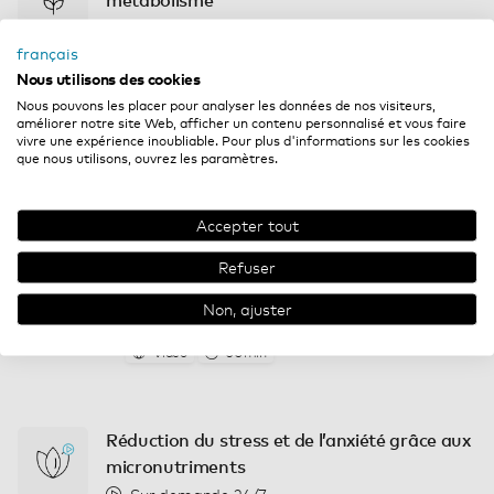
métabolisme
Sur demande 24/7
français
En ligne
1h
Nous utilisons des cookies
Nous pouvons les placer pour analyser les données de nos visiteurs,
améliorer notre site Web, afficher un contenu personnalisé et vous faire
vivre une expérience inoubliable. Pour plus d'informations sur les cookies
Absorption de la vitamine B12
que nous utilisons, ouvrez les paramètres.
Sur demande 24/7
En ligne
15min
Accepter tout
Refuser
La beauté de l’intérieur
Non, ajuster
Sur demande 24/7
Vidéo
30min
Réduction du stress et de l’anxiété grâce aux
micronutriments