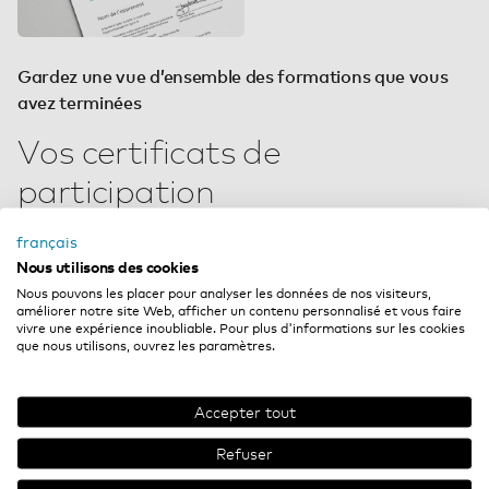
Gardez une vue d’ensemble des formations que vous
avez terminées
Vos certificats de
participation
automatiquement dans votre
français
compte PRO
Nous utilisons des cookies
Nous pouvons les placer pour analyser les données de nos visiteurs,
améliorer notre site Web, afficher un contenu personnalisé et vous faire
Vous pouvez facilement télécharger votre preuve de
vivre une expérience inoubliable. Pour plus d'informations sur les cookies
participation aux webinaires et e-learnings en
que nous utilisons, ouvrez les paramètres.
quelques clics depuis votre compte PRO. Tous les
documents sont classés par ordre chronologique sous
Accepter tout
« Mes certificats ».
Refuser